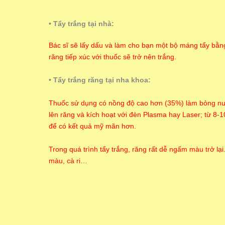
• Tẩy trắng tại nhà:
Bác sĩ sẽ lấy dấu và làm cho bạn một bộ máng tẩy bằn
răng tiếp xúc với thuốc sẽ trở nên trắng.
• Tẩy trắng răng tại nha khoa:
Thuốc sử dụng có nồng độ cao hơn (35%) làm bỏng nướu
lên răng và kích hoạt với đèn Plasma hay Laser; từ 8-10
để có kết quả mỹ mãn hơn.
Trong quá trình tẩy trắng, răng rất dễ ngấm màu trở 
màu, cà ri…