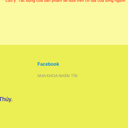
* Lưu ý: Tác dụng của sản phẩm sẽ dựa trên cơ địa của từng người
Facebook
NHA KHOA NHÂN TÍN
 Thúy.