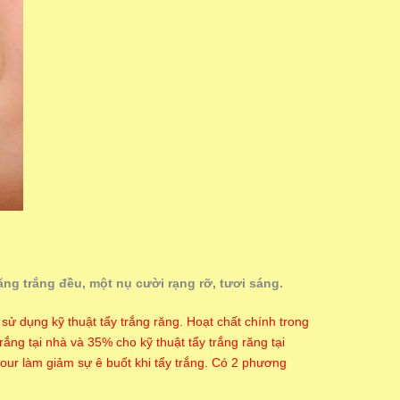
g trắng đều, một nụ cười rạng rỡ, tươi sáng.
ử dụng kỹ thuật tẩy trắng răng. Hoạt chất chính trong
ắng tại nhà và 35% cho kỹ thuật tẩy trắng răng tại
lour làm giảm sự ê buốt khi tẩy trắng. Có 2 phương