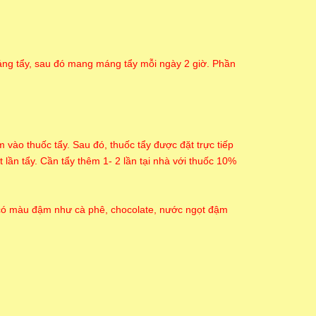
áng tẩy, sau đó mang máng tẩy mỗi ngày 2 giờ. Phần
ào thuốc tẩy. Sau đó, thuốc tẩy được đặt trực tiếp
 lần tẩy. Cần tẩy thêm 1- 2 lần tại nhà với thuốc 10%
m có màu đậm như cà phê, chocolate, nước ngọt đậm