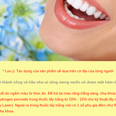
* Lưu ý: Tác dụng của sản phẩm sẽ dựa trên cơ địa của từng người
ự thành công và hầu như ai cũng mong muốn có được một hàm răn
i do ngấm màu từ thức ăn. Để trả lại màu răng trắng sáng, nha khoa s
rogen peroxide trong thuốc tẩy trắng từ 10% - 15% cho kỹ thuật tẩy tr
Laser). Ngoài ra trong thuốc tẩy trắng còn có 1 số phụ gia đệm như f
nha khoa.