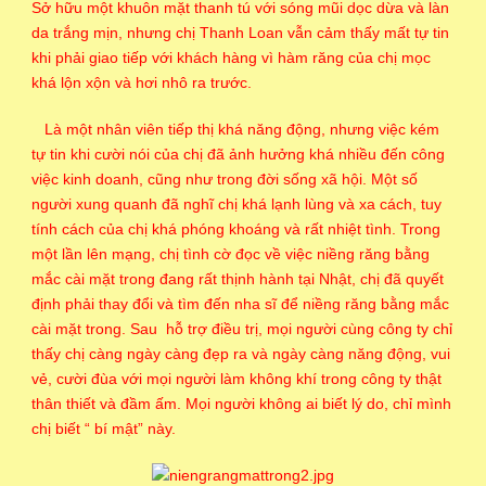
Sở hữu một khuôn mặt thanh tú với sóng mũi dọc dừa và làn
da trắng mịn, nhưng chị Thanh Loan vẫn cảm thấy mất tự tin
khi phải giao tiếp với khách hàng vì hàm răng của chị mọc
khá lộn xộn và hơi nhô ra trước.
Là một nhân viên tiếp thị khá năng động, nhưng việc kém
tự tin khi cười nói của chị đã ảnh hưởng khá nhiều đến công
việc kinh doanh, cũng như trong đời sống xã hội. Một số
người xung quanh đã nghĩ chị khá lạnh lùng và xa cách, tuy
tính cách của chị khá phóng khoáng và rất nhiệt tình. Trong
một lần lên mạng, chị tình cờ đọc về việc niềng răng bằng
mắc cài mặt trong đang rất thịnh hành tại Nhật, chị đã quyết
định phải thay đổi và tìm đến nha sĩ để niềng răng bằng mắc
cài mặt trong. Sau hỗ trợ điều trị, mọi người cùng công ty chỉ
thấy chị càng ngày càng đẹp ra và ngày càng năng động, vui
vẻ, cười đùa với mọi người làm không khí trong công ty thật
thân thiết và đầm ấm. Mọi người không ai biết lý do, chỉ mình
chị biết “ bí mật” này.